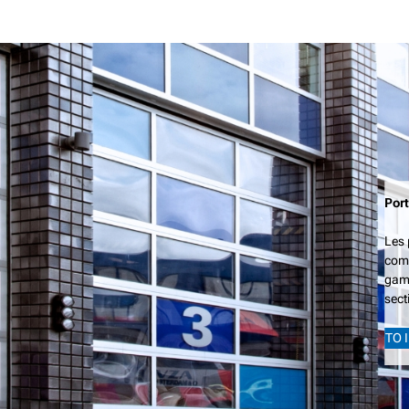
Port
Les 
comm
gamm
sect
TO 