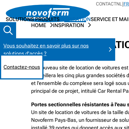
CONTACT
NL
F
SOLUTIONS PRODUITS
INSPIRATION
SERVICE ET MA
HOME
INSPIRATION
PARKING DE LOCATI
Vous souhaitez en savoir plus sur nos
solutions d'accès ?
Contactez-nous
Un nouveau site de location de voitures est 
accueillera les cinq plus grandes sociétés 
et l'ensemble du complexe sera logé sous un 
principal de ce projet, intitulé Car Rental
Portes sectionnelles résistantes à l'eau
Un site de location de voitures de la taill
Novoferm Pays-Bas, un fournisseur de solu
installé 39 portes qui donnent accès aux s