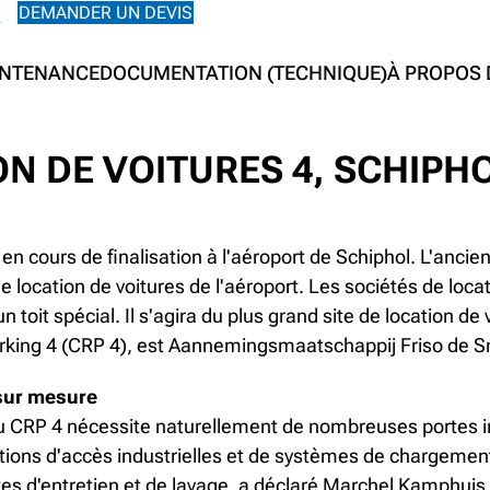
DEMANDER UN DEVIS
R
INTENANCE
DOCUMENTATION (TECHNIQUE)
À PROPOS
ON DE VOITURES 4, SCHIPH
en cours de finalisation à l'aéroport de Schiphol. L'ancie
de location de voitures de l'aéroport. Les sociétés de loc
toit spécial. Il s'agira du plus grand site de location de
 Parking 4 (CRP 4), est Aannemingsmaatschappij Friso de S
 sur mesure
e du CRP 4 nécessite naturellement de nombreuses portes in
tions d'accès industrielles et de systèmes de chargemen
ites d'entretien et de lavage, a déclaré Marchel Kamphui